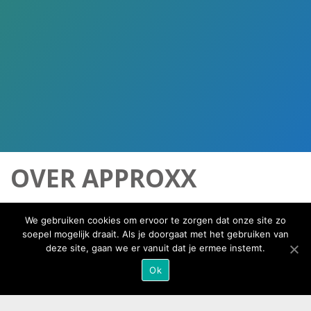
OVER APPROXX
We gebruiken cookies om ervoor te zorgen dat onze site zo
Approxx is gespecaliseerd in locatie gebaseerde
soepel mogelijk draait. Als je doorgaat met het gebruiken van
deze site, gaan we er vanuit dat je ermee instemt.
service oplossingen. Met de Workplace Solutions
reserveren gebruikers eenvoudig een werkplek,
Ok
vinden zij collega’s en is er maximaal zicht op
bezettingsgraden van kantoorlocaties. De Approxx